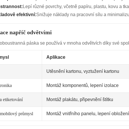
strannost:
Lepí různé povrchy, včetně papíru, plastu, kovu a tka
ladově efektivní:
Snižuje náklady na pracovní sílu a minimalizu
ace napříč odvětvími
oboustranná páska se používá v mnoha odvětvích díky své spoleh
mysl
Aplikace
Utěsnění kartonu, vyztužení kartonu
tronika
Montáž komponentů, lepení izolace
a etiketování
Montáž plakátu, připevnění štítku
mobilový průmysl
Montáž vnitřního panelu, lepení obložení