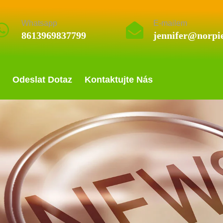
Whatsapp
E-mailem
8613969837799
jennifer@norpi
Odeslat Dotaz
Kontaktujte Nás