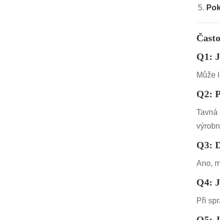
Pok
Často
Q1: J
Může le
Q2: P
Tavná 
výrobní
Q3: D
Ano, m
Q4: J
Při sp
Q5: J