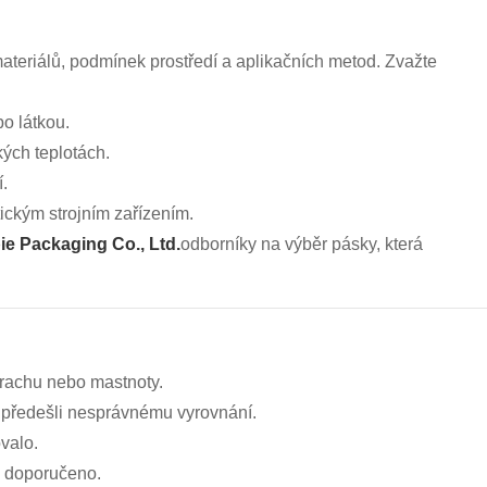
teriálů, podmínek prostředí a aplikačních metod. Zvažte
bo látkou.
kých teplotách.
í.
ickým strojním zařízením.
e Packaging Co., Ltd.
odborníky na výběr pásky, která
 prachu nebo mastnoty.
 předešli nesprávnému vyrovnání.
ovalo.
to doporučeno.