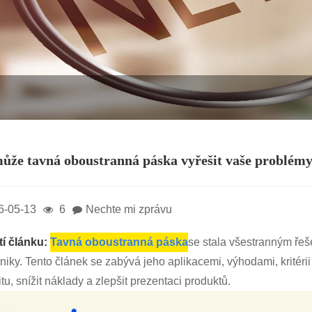
ůže tavná oboustranná páska vyřešit vaše problémy
6-05-13
6
Nechte mi zprávu
í článku:
Tavná oboustranná páska
se stala všestranným řeš
oniky. Tento článek se zabývá jeho aplikacemi, výhodami, krité
itu, snížit náklady a zlepšit prezentaci produktů.