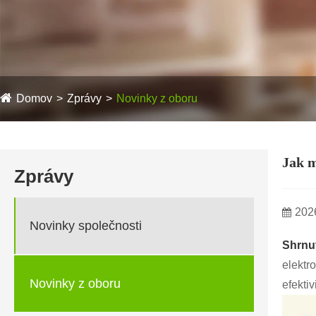
Domov
Zprávy
Novinky z oboru
Jak m
Zprávy
202
Novinky společnosti
Shrnut
elektr
Novinky z oboru
efektiv