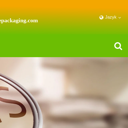
Jazyk
epackaging.com