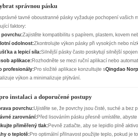
ybrat správnou pásku
správné tavné oboustranné pásky vyžaduje pochopení vašich ma
jící faktory:
 povrchu:
Zajistěte kompatibilitu s papírem, plastem, kovem ne
lotní odolnost:
Zkontrolujte výkon pásky při vysokých nebo níz
šťka a lepicí síla:
Silnější pásky často poskytují silnější spojen
sob aplikace:
Rozhodněte se mezi ruční aplikací nebo automat
o profesionály:
Pro složité aplikace konzultujte s
Qingdao Norpi
lizuje výkon a minimalizuje plýtvání.
pro instalaci a doporučené postupy
prava povrchu:
Ujistěte se, že povrchy jsou čisté, suché a bez
ávné zarovnání:
Před lisováním pásku přesně umístěte, abyste
ikujte přiměřený tlak:
Pevně ​​zatlačte, aby se lepidlo plně aktiv
hy o teplotě:
Pro optimální přilnavost použijte teplo, pokud je 