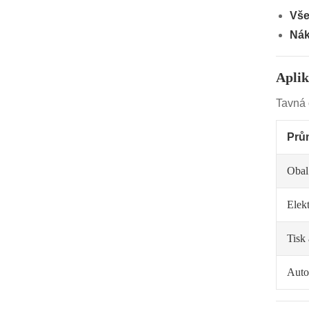
Vše
Nák
Aplik
Tavná 
Prů
Obal
Elek
Tisk 
Auto