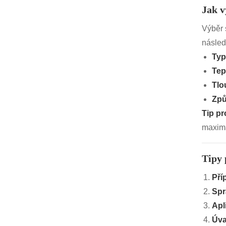
Jak v
Výběr 
následu
Typ
Tep
Tlou
Způ
Tip pr
maxima
Tipy 
Pří
Spr
Apl
Úva