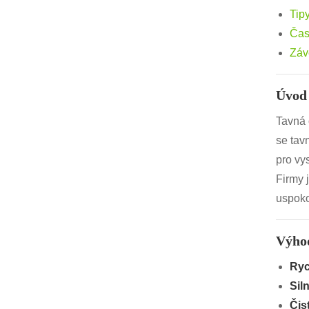
Tip
Čas
Záv
Úvod 
Tavná 
se tav
pro vy
Firmy 
uspoko
Výho
Ryc
Sil
Čis