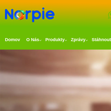
Domov
O Nás
Produkty
Zprávy
Stáhnout