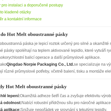
y pro instalaci a doporučené postupy
to kladené otázky
ěr a kontaktní informace
do Hot Melt oboustranné pásky
oboustranná páska je lepicí roztok určený pro silné a okamžité 
né pásky spoléhají na teplem aktivované lepidlo, které vytváří ryc
sokorychlostní balicí operace a další průmyslové aplikace.
jako
Qingdao Norpie Packaging Co., Ltd.
se specializuje na v
jí různé průmyslové potřeby, včetně balení, tisku a montáže elek
dy Hot Melt oboustranné pásky
hlé lepení:
Okamžitá adheze šetří čas a zvyšuje efektivitu výrob
ná odolnost:
Nabízí robustní přídržnou sílu pro náročné aplikace
tá aplikace:
Snižuje nepořádek ve srovnání s tekutými lepidly.