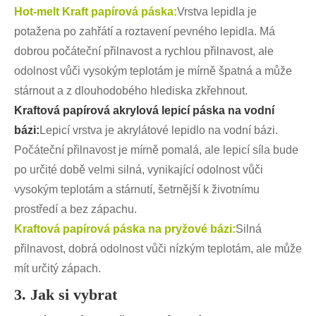
Hot-melt Kraft papírová páska:
Vrstva lepidla je
potažena po zahřátí a roztavení pevného lepidla. Má
dobrou počáteční přilnavost a rychlou přilnavost, ale
odolnost vůči vysokým teplotám je mírně špatná a může
stárnout a z dlouhodobého hlediska zkřehnout.
Kraftová papírová akrylová lepicí páska na vodní
bázi:
Lepicí vrstva je akrylátové lepidlo na vodní bázi.
Počáteční přilnavost je mírně pomalá, ale lepicí síla bude
po určité době velmi silná, vynikající odolnost vůči
vysokým teplotám a stárnutí, šetrnější k životnímu
prostředí a bez zápachu.
Kraftová papírová páska na pryžové bázi:
Silná
přilnavost, dobrá odolnost vůči nízkým teplotám, ale může
mít určitý zápach.
3. Jak si vybrat