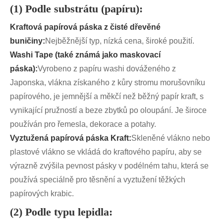
(1) Podle substrátu (papíru):
Kraftová papírová páska z čisté dřevěné
buničiny:
Nejběžnější typ, nízká cena, široké použití.
Washi Tape (také známá jako maskovací
páska):
Vyrobeno z papíru washi dováženého z
Japonska, vlákna získaného z kůry stromu morušovníku
papírového, je jemnější a měkčí než běžný papír kraft, s
vynikající pružností a beze zbytků po oloupání. Je široce
používán pro řemesla, dekorace a potahy.
Vyztužená papírová páska Kraft:
Skleněné vlákno nebo
plastové vlákno se vkládá do kraftového papíru, aby se
výrazně zvýšila pevnost pásky v podélném tahu, která se
používá speciálně pro těsnění a vyztužení těžkých
papírových krabic.
(2) Podle typu lepidla: