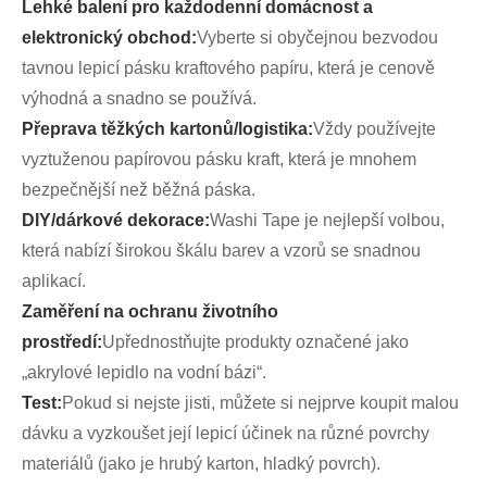
Lehké balení pro každodenní domácnost a
elektronický obchod:
Vyberte si obyčejnou bezvodou
tavnou lepicí pásku kraftového papíru, která je cenově
výhodná a snadno se používá.
Přeprava těžkých kartonů/logistika:
Vždy používejte
vyztuženou papírovou pásku kraft, která je mnohem
bezpečnější než běžná páska.
DIY/dárkové dekorace:
Washi Tape je nejlepší volbou,
která nabízí širokou škálu barev a vzorů se snadnou
aplikací.
Zaměření na ochranu životního
prostředí:
Upřednostňujte produkty označené jako
„akrylové lepidlo na vodní bázi“.
Test:
Pokud si nejste jisti, můžete si nejprve koupit malou
dávku a vyzkoušet její lepicí účinek na různé povrchy
materiálů (jako je hrubý karton, hladký povrch).