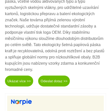
páska, včetně vodou aktivovaných typů a typů
vyztužených skelnými vlákny, pro udržitelné uzavírání
kartonů, logistickou přepravu a balení ekologických
značek. Naše továrna přijímá zelenou výrobní
technologii, udržuje dostatečné standardní zásoby a
podporuje vlastní tisk loga OEM. Díky stabilnímu
měsíčnímu výkonu sloužíme dlouhodobým distributorům
po celém světě. Tato ekologicky šetrná papírová páska
kraft je recyklovatelná, odolná proti roztržení a bez plastů
a splňuje globální normy pro nízkouhlíkové obaly. B2B
kupujícím jsou nabízeny vzorky zdarma a konkurenční
hromadné ceny.
Ukázat více >>
Odeslat dotaz >>