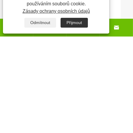
používáním souborů cookie.
Ukázat více >>
Zásady ochrany osobních údajů
Odmítnout
Přijmout




O nás
Produkty
Zprávy
Kontaktujte nás
Copyright © 2025 Qingdao Norpie Packaging Co., Ltd. Všechna
práva vyhrazena.
Links
Sitemap
RSS
XML
Zásady ochrany osobních údajů