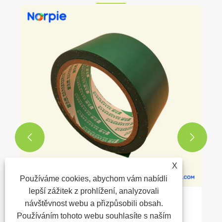


X
Používáme cookies, abychom vám nabídli
lepší zážitek z prohlížení, analyzovali
návštěvnost webu a přizpůsobili obsah.
Jak výstražná páska zlepšuje bezpečnost
Používáním tohoto webu souhlasíte s naším
na pracovišti a kontrolu nebezpečí?