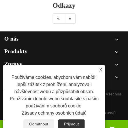
Odkazy
«
»
O nás
Produkty
Zprávy
X
Používáme cookies, abychom vám nabídli
Kontaktujte nás
lepší zážitek z prohlížení, analyzovali
návštěvnost webu a přizpůsobili obsah.
Copyright © 2025 Qingdao Norpie Packaging Co., Ltd. Všechna
Používáním tohoto webu souhlasíte s naším
práva vyhrazena.
používáním souborů cookie.
Zásady ochrany osobních údajů
Links
Sitemap
RSS
XML
Zásady ochrany osobních údajů
Odmítnout
Přijmout